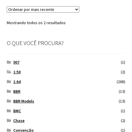
Classificado
Mostrando todos os 2 resultados
por
mais
O QUE VOCÊ PROCURA?
recente
007
(1)
1:50
(2)
1:64
(268)
BBR
(13)
BBR Models
(13)
BMC
(1)
Chase
(2)
Convenção
(1)