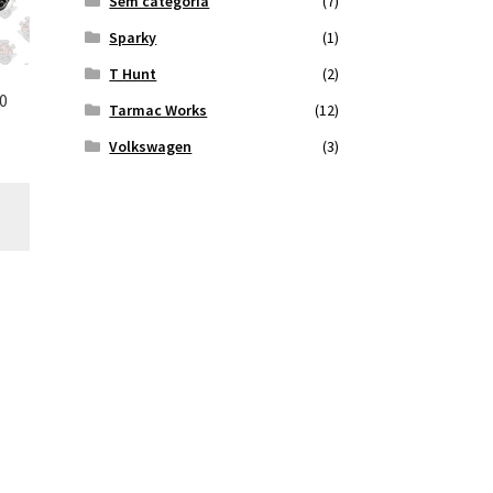
Sem categoria
(7)
Sparky
(1)
T Hunt
(2)
0
Tarmac Works
(12)
Volkswagen
(3)