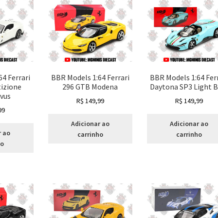
4 Ferrari
BBR Models 1:64 Ferrari
BBR Models 1:64 Ferr
izione
296 GTB Modena
Daytona SP3 Light B
Avus
R$
149,99
R$
149,99
99
Adicionar ao
Adicionar ao
r ao
carrinho
carrinho
ho