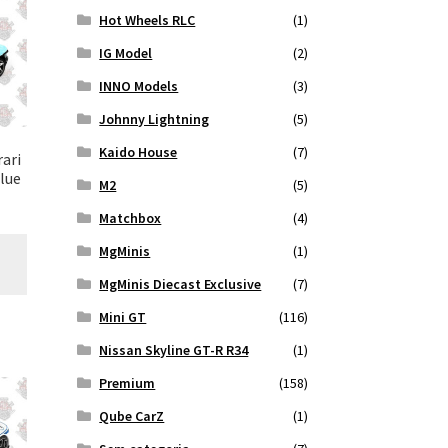
Hot Wheels RLC
(1)
IG Model
(2)
INNO Models
(3)
Johnny Lightning
(5)
Kaido House
(7)
ari
lue
M2
(5)
Matchbox
(4)
MgMinis
(1)
MgMinis Diecast Exclusive
(7)
Mini GT
(116)
Nissan Skyline GT-R R34
(1)
Premium
(158)
Qube CarZ
(1)