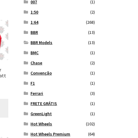
007
(1)
1:50
(2)
1:64
(268)
BBR
(13)
BBR Models
(13)
BMC
(1)
Chase
(2)
r
Convenção
(1)
att
F1
(1)
Ferrari
(3)
FRETE GRÁTIS
(1)
GreenLight
(1)
Hot Wheels
(102)
Hot Wheels Premium
(64)