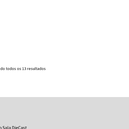
Classificado
do todos os 13 resultados
por
mais
recente
o Sala DieCast