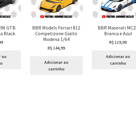
 296 GTB
BBR Models Ferrari 812
BBR Maserati MC2
a Black
Competizone Giallo
Branca e Azul
Modena 1/64
99
R$
119,99
R$
144,99
r ao
Adicionar ao
Adicionar ao
ho
carrinho
carrinho