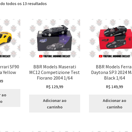
Classificado
do todos os 13 resultados
por
mais
recente
rrari SF90
BBR Models Maserati
BBR Models Ferra
a Yellow
MC12 Competizione Test
Daytona SP3 2024 M
Fiorano 2004 1/64
Black 1/64
99
R$
129,99
R$
149,99
r ao
Adicionar ao
Adicionar ao
ho
carrinho
carrinho