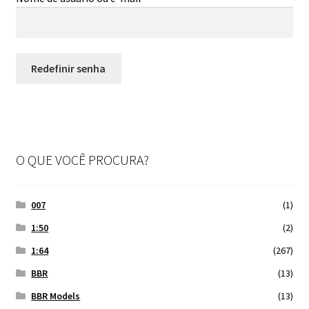
Finalizar Compra
Dúvidas
Redefinir senha
O QUE VOCÊ PROCURA?
007
(1)
1:50
(2)
1:64
(267)
BBR
(13)
BBR Models
(13)