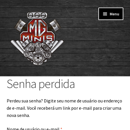
Pular
Pular
Menu
para
para
navegação
o
conteúdo
Home
Senha perdida
Todos os produtos
Perdeu sua senha? Digite seu nome de usuário ou endereço
Portfólio MgMinis
de e-mail. Você receberá um link por e-mail para criar uma
nova senha.
Minha Conta
Obrigatório
Nome de usuário ou e-mail
*