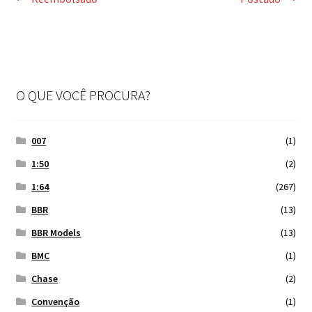
Navegação
anterior:
post:
Finalizar Compra
de
Post
Dúvidas
O QUE VOCÊ PROCURA?
007
(1)
1:50
(2)
1:64
(267)
BBR
(13)
BBR Models
(13)
BMC
(1)
Chase
(2)
Convenção
(1)