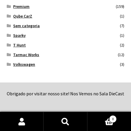
Premium
(159)
Qube CarZ
(1)
Sem categoria
(7)
Sparky
(1)
T Hunt
(2)
Tarmac Works
(12)
Volkswagen
(3)
Obrigado por visitar nosso site! Nos Vemos no Sala DieCast
0
Pesquisar
Pesquisar