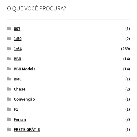
O QUE VOCÊ PROCURA?
Finalizar Compra
Dúvidas
007
(1)
1:50
(2)
1:64
(269)
BBR
(14)
BBR Models
(14)
BMC
(1)
Chase
(2)
Convenção
(1)
F1
(1)
Ferrari
(3)
FRETE GRÁTIS
(1)