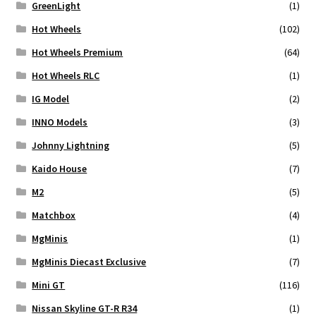
GreenLight
(1)
Hot Wheels
(102)
Hot Wheels Premium
(64)
Hot Wheels RLC
(1)
IG Model
(2)
INNO Models
(3)
Johnny Lightning
(5)
Kaido House
(7)
M2
(5)
Matchbox
(4)
MgMinis
(1)
MgMinis Diecast Exclusive
(7)
Mini GT
(116)
Nissan Skyline GT-R R34
(1)