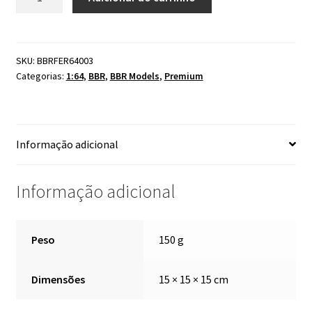
Ferrari
296
GTB
Nero
SKU:
BBRFER64003
Categorias:
1:64
,
BBR
,
BBR Models
,
Premium
Daytona
Black
quantidade
Informação adicional
Informação adicional
Peso
150 g
Dimensões
15 × 15 × 15 cm