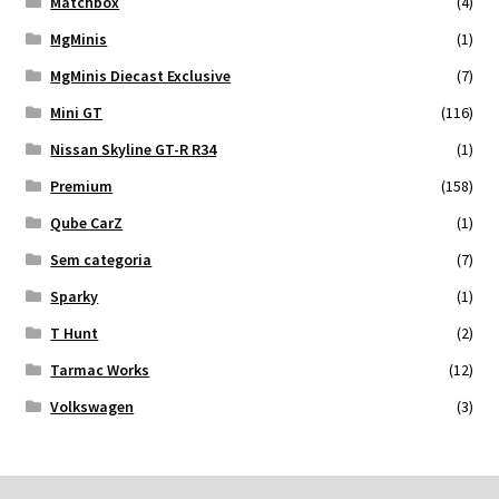
Matchbox
(4)
MgMinis
(1)
MgMinis Diecast Exclusive
(7)
Mini GT
(116)
Nissan Skyline GT-R R34
(1)
Premium
(158)
Qube CarZ
(1)
Sem categoria
(7)
Sparky
(1)
T Hunt
(2)
Tarmac Works
(12)
Volkswagen
(3)