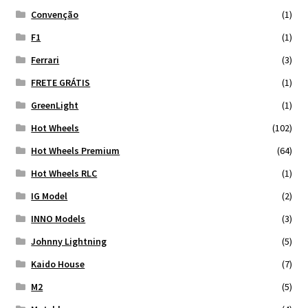
Convenção
(1)
F1
(1)
Ferrari
(3)
FRETE GRÁTIS
(1)
GreenLight
(1)
Hot Wheels
(102)
Hot Wheels Premium
(64)
Hot Wheels RLC
(1)
IG Model
(2)
INNO Models
(3)
Johnny Lightning
(5)
Kaido House
(7)
M2
(5)