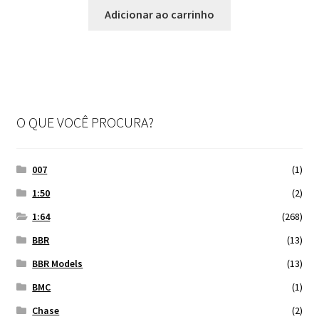
Adicionar ao carrinho
O QUE VOCÊ PROCURA?
007
(1)
1:50
(2)
1:64
(268)
BBR
(13)
BBR Models
(13)
BMC
(1)
Chase
(2)