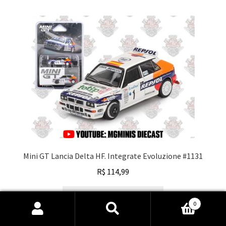
Mini GT Lancia Delta HF. Integrate Evoluzione #1131
R$
114,99
Adicionar ao carrinho
0
Pesquisar
Pesquisar