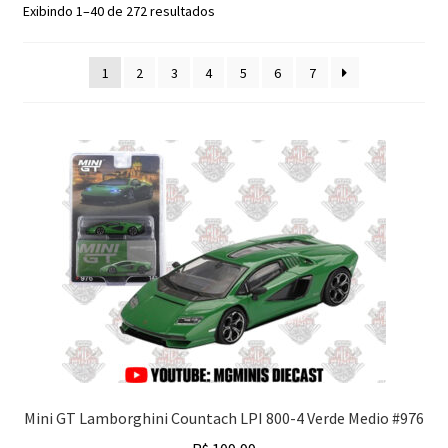
Classificado
Exibindo 1–40 de 272 resultados
Finalizar Compra
por
mais
1
2
3
4
5
6
7
recente
Dúvidas
Mini GT Lamborghini Countach LPI 800-4 Verde Medio #976