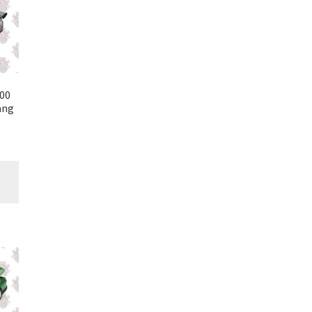
00
ang