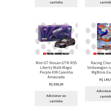
carrinho
carrin
Mini GT Nissan GTR-R35
Racing Cha
Liberty Walk Magic
Volkswagen J
Purple #39 Caixinha
MgMinis Exc
Amassada
R$
149,
R$
899,99
Adiciona
Adicionar ao
carrin
carrinho