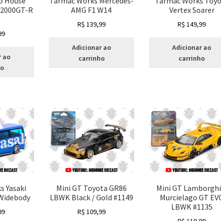
do House
Tarmac Works Mercedes-
Tarmac Works Toyo
e 2000GT-R
AMG F1 W14
Vertex Soarer
R$
139,99
R$
149,99
99
Adicionar ao
Adicionar ao
r ao
carrinho
carrinho
ho
s Yasaki
Mini GT Toyota GR86
Mini GT Lamborghi
 Widebody
LBWK Black / Gold #1149
Murcielago GT EV
LBWK #1135
99
R$
109,99