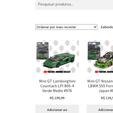
Exibind
Mini GT Lamborghini
Mini GT Nissan 
Countach LPI 800-4
LBWK 555 Form
Verde Medio #976
Japan #
R$
109,99
R$
129,
Adicionar ao
Adiciona