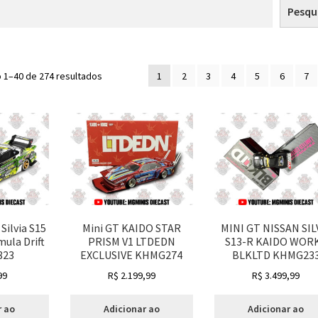
Pesqu
Classificado
o 1–40 de 274 resultados
1
2
3
4
5
6
7
por
mais
recente
Silvia S15
Mini GT KAIDO STAR
MINI GT NISSAN SIL
ula Drift
PRISM V1 LTDEDN
S13-R KAIDO WOR
823
EXCLUSIVE KHMG274
BLKLTD KHMG23
99
R$
2.199,99
R$
3.499,99
r ao
Adicionar ao
Adicionar ao