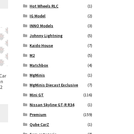
Hot Wheels RLC
(1)
IG Model
(2)
INNO Models
(3)
Johnny Lightning
(5)
Kaido House
(7)
M2
(5)
Matchbox
(4)
MgMinis
(1)
Car
en
MgMinis Diecast Exclusive
(7)
 2
Mini GT
(116)
Nissan Skyline GT-R R34
(1)
Premium
(159)
Qube CarZ
(1)