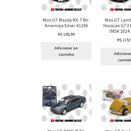
Mini GT Mazda RX-7 Re-
Mini GT Lam
Amemiya Silver #1106
Huracan GT3 
IMSA 2024
R$
109,99
R$
119,
Adicionar ao
Adiciona
carrinho
carrin