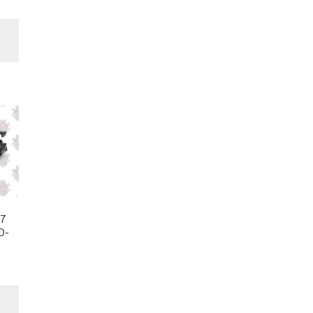
-7
D-