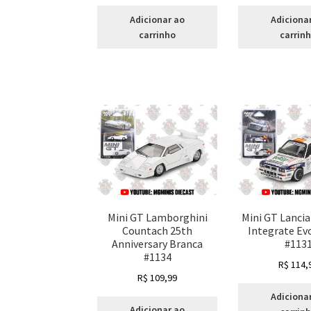
Adicionar ao
Adiciona
carrinho
carrin
Mini GT Lamborghini
Mini GT Lancia
Countach 25th
Integrate Ev
Anniversary Branca
#113
#1134
R$
114,
R$
109,99
Adiciona
Adicionar ao