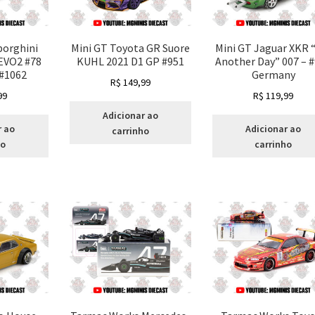
borghini
Mini GT Toyota GR Suore
Mini GT Jaguar XKR 
EVO2 #78
KUHL 2021 D1 GP #951
Another Day” 007 – 
 #1062
Germany
R$
149,99
99
R$
119,99
Adicionar ao
r ao
Adicionar ao
carrinho
ho
carrinho