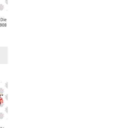
“Die
#908