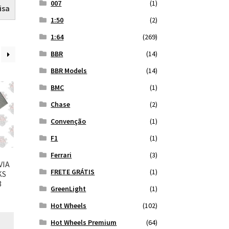
007
(1)
isa
1:50
(2)
1:64
(269)
BBR
(14)
BBR Models
(14)
BMC
(1)
Chase
(2)
Convenção
(1)
F1
(1)
Ferrari
(3)
VIA
FRETE GRÁTIS
(1)
KS
3
GreenLight
(1)
Hot Wheels
(102)
Hot Wheels Premium
(64)