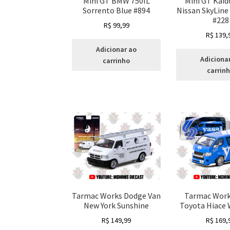
Mini GT BMW 750IL
Mini GT Kai
Sorrento Blue #894
Nissan SkyLin
#228
R$
99,99
R$
139,
Adicionar ao
Adiciona
carrinho
carrin
Tarmac Works Dodge Van
Tarmac Work
New York Sunshine
Toyota Hiace
R$
149,99
R$
169,