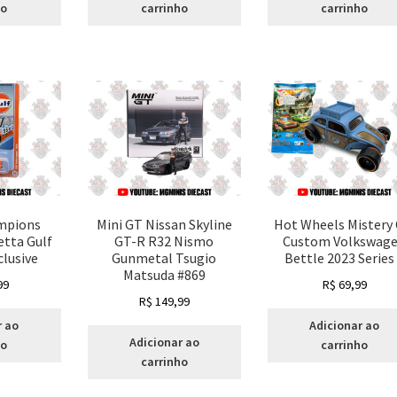
ho
carrinho
carrinho
mpions
Mini GT Nissan Skyline
Hot Wheels Mistery 
etta Gulf
GT-R R32 Nismo
Custom Volkswag
lusive
Gunmetal Tsugio
Bettle 2023 Series
Matsuda #869
99
R$
69,99
R$
149,99
r ao
Adicionar ao
Adicionar ao
ho
carrinho
carrinho