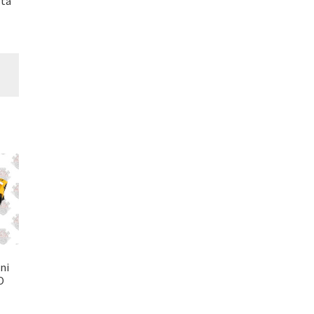
ta
ni
O