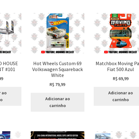
DO HOUSE
Hot Wheels Custom 69
Matchbox Moving Pa
T #101
Volkswagen Squareback
Fiat 500 Azul
White
99
R$
69,99
R$
79,99
r ao
Adicionar ao
Adicionar ao
ho
carrinho
carrinho