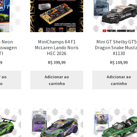
s Neon
MiniChamps 64 F1
Mini GT Shelby GT5
lkswagen
McLaren Lando Noris
Dragon Snake Must
TI
HEC 2026
#1130
9
R$
399,99
R$
109,99
r ao
Adicionar ao
Adicionar ao
ho
carrinho
carrinho