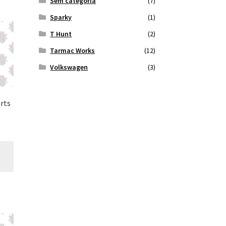
Sem categoria
(7)
Sparky
(1)
T Hunt
(2)
Tarmac Works
(12)
Volkswagen
(3)
rts