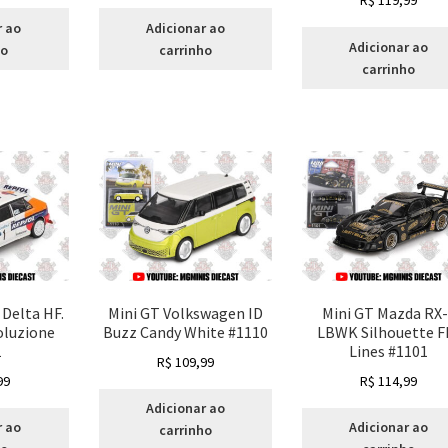
R$
119,99
r ao
Adicionar ao
Adicionar ao
ho
carrinho
carrinho
 Delta HF.
Mini GT Volkswagen ID
Mini GT Mazda RX
oluzione
Buzz Candy White #1110
LBWK Silhouette F
1
Lines #1101
R$
109,99
99
R$
114,99
Adicionar ao
r ao
Adicionar ao
carrinho