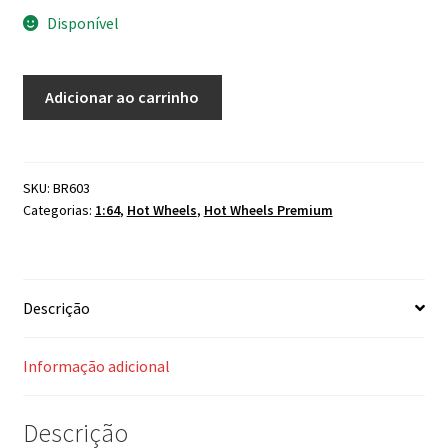
Disponível
Hot
Adicionar ao carrinho
Wheels
RLC
55
Chevy
SKU:
BR603
Categorias:
1:64
,
Hot Wheels
,
Hot Wheels Premium
Panel
Serie
7
quantidade
Descrição
Informação adicional
Descrição