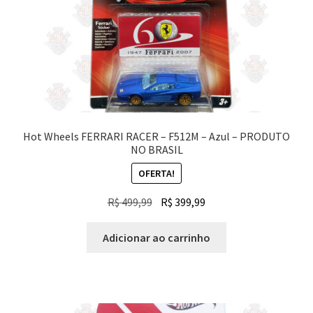
Hot Wheels FERRARI RACER – F512M – Azul – PRODUTO
NO BRASIL
OFERTA!
O
O
R$
499,99
R$
399,99
preço
preço
original
atual
Adicionar ao carrinho
era:
é:
R$ 499,99.
R$ 399,99.