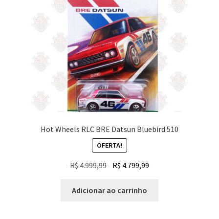
Hot Wheels RLC BRE Datsun Bluebird 510
OFERTA!
O
O
R$
4.999,99
R$
4.799,99
preço
preço
original
atual
Adicionar ao carrinho
era:
é:
R$ 4.999,99.
R$ 4.799,99.