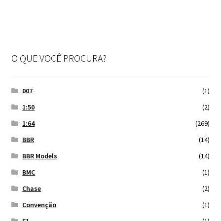
O QUE VOCÊ PROCURA?
007
(1)
1:50
(2)
1:64
(269)
BBR
(14)
BBR Models
(14)
BMC
(1)
Chase
(2)
Convenção
(1)
F1
(1)