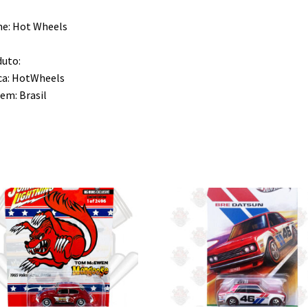
e: Hot Wheels
uto:
ca: HotWheels
em: Brasil