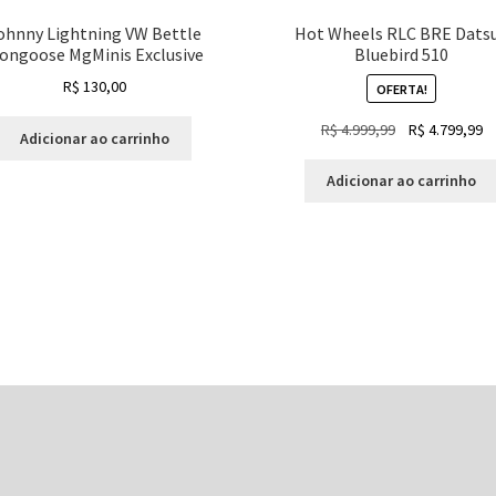
ohnny Lightning VW Bettle
Hot Wheels RLC BRE Dats
ongoose MgMinis Exclusive
Bluebird 510
R$
130,00
OFERTA!
O
O
R$
4.999,99
R$
4.799,99
Adicionar ao carrinho
preço
p
original
at
Adicionar ao carrinho
era:
é:
R$ 4.999,99.
R$