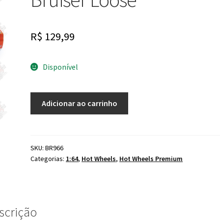
R$
129,99
Disponível
Hot
Adicionar ao carrinho
Wheels
RLC
Baja
Bruiser
SKU:
BR966
Categorias:
1:64
,
Hot Wheels
,
Hot Wheels Premium
Loose
quantidade
scrição