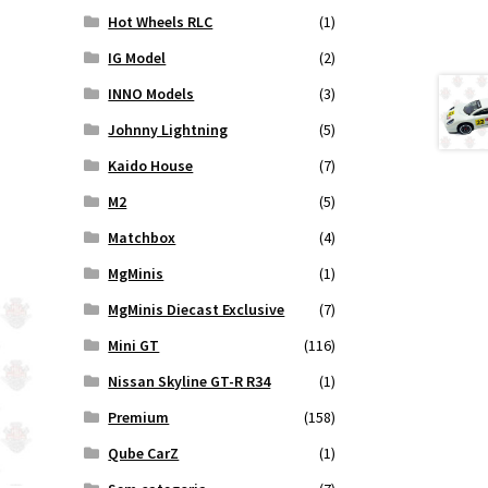
Hot Wheels RLC
(1)
IG Model
(2)
INNO Models
(3)
Johnny Lightning
(5)
Kaido House
(7)
M2
(5)
Matchbox
(4)
MgMinis
(1)
MgMinis Diecast Exclusive
(7)
Mini GT
(116)
Nissan Skyline GT-R R34
(1)
Premium
(158)
Qube CarZ
(1)