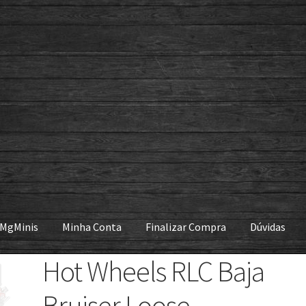
 MgMinis
Minha Conta
Finalizar Compra
Dúvidas
Hot Wheels RLC Baja
Bruiser Loose