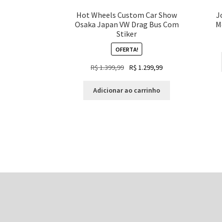
Hot Wheels Custom Car Show
J
Osaka Japan VW Drag Bus Com
M
Stiker
OFERTA!
O
O
R$
1.399,99
R$
1.299,99
preço
preço
original
atual
Adicionar ao carrinho
era:
é:
R$ 1.399,99.
R$ 1.299,99.