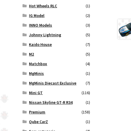
Hot Wheels RLC
(1)
IG Model
(2)
INNO Models
(3)
Johnny Lightning
(5)
Kaido House
(7)
M2
(5)
Matchbox
(4)
MgMinis
(1)
MgMinis Diecast Exclusive
(7)
Mini GT
(116)
Nissan Skyline GT-R R34
(1)
Premium
(158)
Qube CarZ
(1)