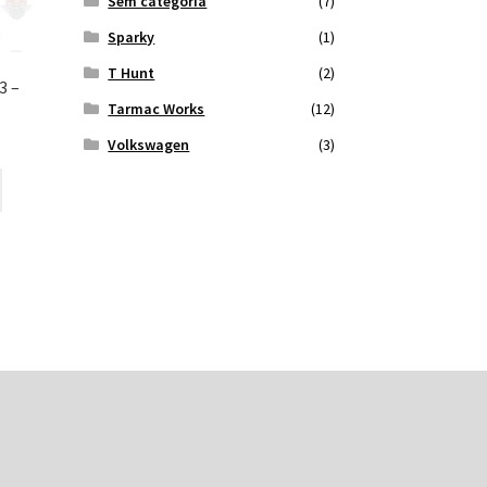
Sem categoria
(7)
Sparky
(1)
T Hunt
(2)
3 –
Tarmac Works
(12)
Volkswagen
(3)