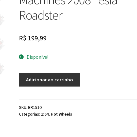
Roadster
R$
199,99
Disponível
Hot
Adicionar ao carrinho
Wheels
Speed
Machines
2008
SKU:
BR1510
Categorias:
1:64
,
Hot Wheels
Tesla
Roadster
quantidade