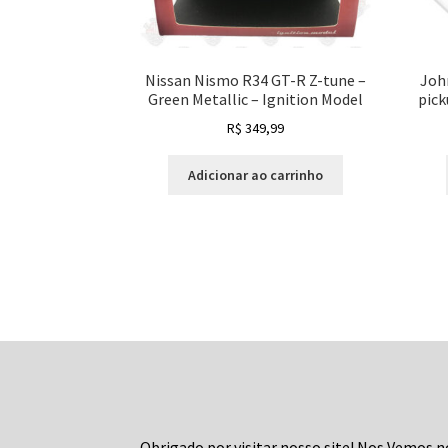
Nissan Nismo R34 GT-R Z-tune –
Joh
Green Metallic – Ignition Model
pick
R$
349,99
Adicionar ao carrinho
Obrigado por visitar nosso site! Nos Vemos n