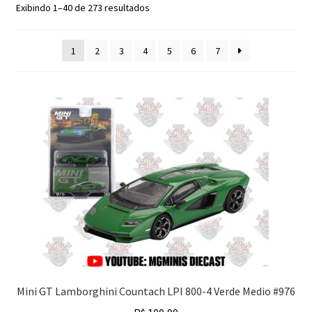
Classificado
Exibindo 1–40 de 273 resultados
Finalizar Compra
por
mais
1
2
3
4
5
6
7
recente
Dúvidas
Mini GT Lamborghini Countach LPI 800-4 Verde Medio #976