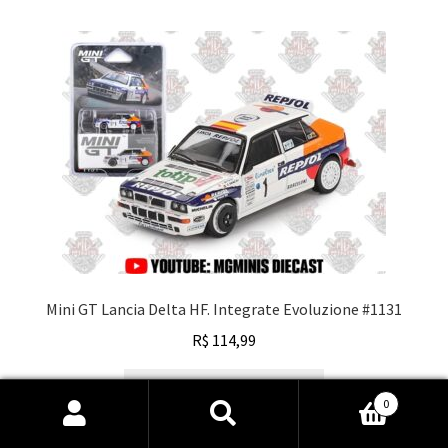
Mini GT Lancia Delta HF. Integrate Evoluzione #1131
R$
114,99
Adicionar ao carrinho
0
Pesquisar
Pesquisar