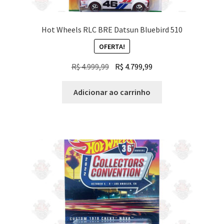
Hot Wheels RLC BRE Datsun Bluebird 510
OFERTA!
O
O
R$
4.999,99
R$
4.799,99
preço
preço
original
atual
Adicionar ao carrinho
era:
é:
R$ 4.999,99.
R$ 4.799,99.