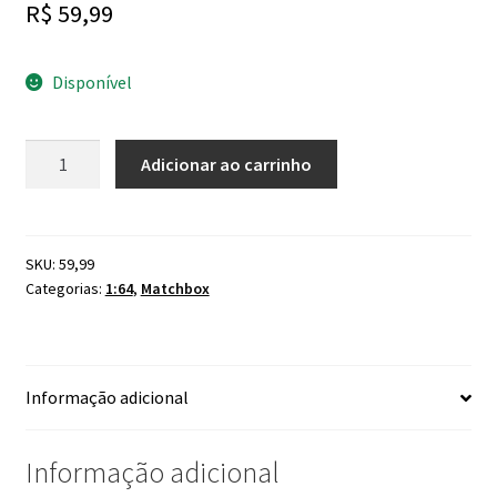
R$
59,99
Disponível
Matchbox
Adicionar ao carrinho
Volkswagen
Bettle
Taxi
quantidade
SKU:
59,99
Categorias:
1:64
,
Matchbox
Informação adicional
Informação adicional