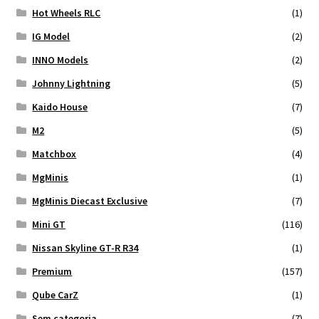
Hot Wheels RLC
(1)
IG Model
(2)
INNO Models
(2)
Johnny Lightning
(5)
Kaido House
(7)
M2
(5)
Matchbox
(4)
MgMinis
(1)
MgMinis Diecast Exclusive
(7)
Mini GT
(116)
Nissan Skyline GT-R R34
(1)
Premium
(157)
Qube CarZ
(1)
Sem categoria
(7)