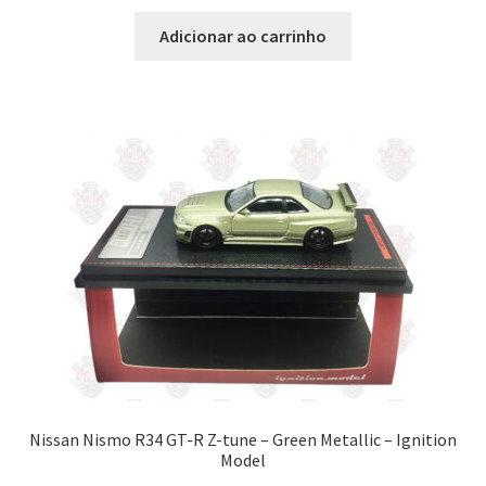
preço
preço
original
atual
Adicionar ao carrinho
era:
é:
R$ 4.999,99.
R$ 4.799,99.
Nissan Nismo R34 GT-R Z-tune – Green Metallic – Ignition
Model