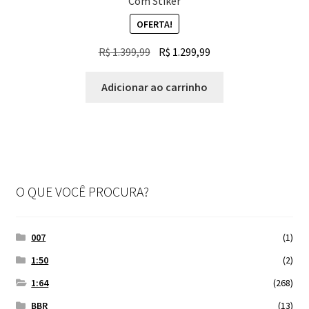
Com Stiker
OFERTA!
O
O
R$
1.399,99
R$
1.299,99
preço
preço
original
atual
Adicionar ao carrinho
era:
é:
R$ 1.399,99.
R$ 1.299,99.
O QUE VOCÊ PROCURA?
007
(1)
1:50
(2)
1:64
(268)
BBR
(13)