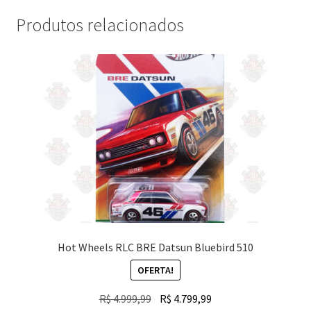
Produtos relacionados
Hot Wheels RLC BRE Datsun Bluebird 510
OFERTA!
O
O
R$
4.999,99
R$
4.799,99