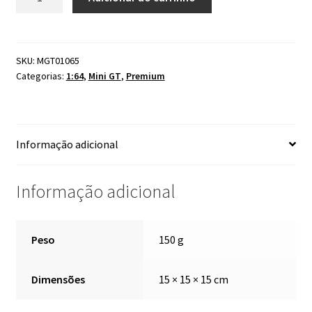
GT
Aston
Martin
DBS
SKU:
MGT01065
Categorias:
1:64
,
Mini GT
,
Premium
Hyper
Red
#1065
quantidade
Informação adicional
Informação adicional
Peso
150 g
Dimensões
15 × 15 × 15 cm