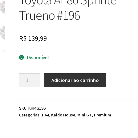
Trueno #196
R$
139,99
Disponível
Mini
Adicionar ao carrinho
GT
Kaido
House
Toyota
SKU:
KHMG196
Categorias:
1:64
,
Kaido House
,
Mini GT
,
Premium
AE86
Sprinter
Trueno