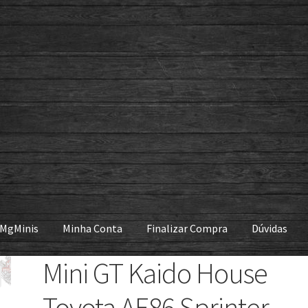
 MgMinis
Minha Conta
Finalizar Compra
Dúvidas
Mini GT Kaido House
Toyota AE86 Sprinter