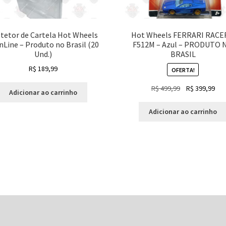
tetor de Cartela Hot Wheels
Hot Wheels FERRARI RACE
nLine – Produto no Brasil (20
F512M – Azul – PRODUTO 
Und.)
BRASIL
R$
189,99
OFERTA!
O
O
R$
499,99
R$
399,99
Adicionar ao carrinho
preço
pre
original
atua
Adicionar ao carrinho
era:
é:
R$ 499,99.
R$ 