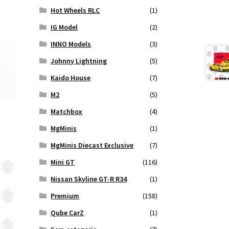
Hot Wheels RLC
(1)
IG Model
(2)
INNO Models
(3)
Johnny Lightning
(5)
Kaido House
(7)
M2
(5)
Matchbox
(4)
MgMinis
(1)
MgMinis Diecast Exclusive
(7)
Mini GT
(116)
Nissan Skyline GT-R R34
(1)
Premium
(158)
Qube CarZ
(1)