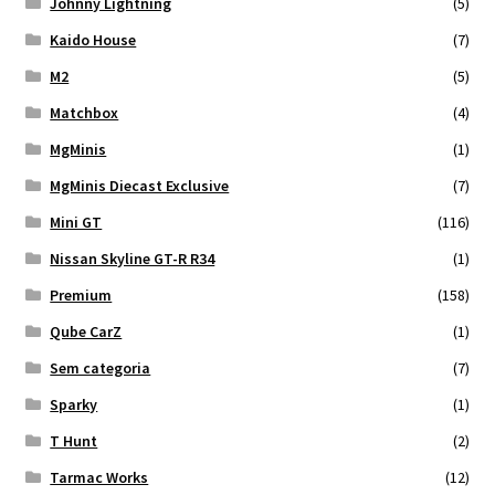
Johnny Lightning
(5)
Kaido House
(7)
M2
(5)
Matchbox
(4)
MgMinis
(1)
MgMinis Diecast Exclusive
(7)
Mini GT
(116)
Nissan Skyline GT-R R34
(1)
Premium
(158)
Qube CarZ
(1)
Sem categoria
(7)
Sparky
(1)
T Hunt
(2)
Tarmac Works
(12)