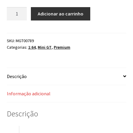
Mini
Adicionar ao carrinho
GT
Lamborghini
Revuelto
Verde
SKU:
MGT00789
Categorias:
1:64
,
Mini GT
,
Premium
Selvans
#789
quantidade
Descrição
Informação adicional
Descrição