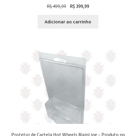
O
O
R$
499,99
R$
399,99
preço
preço
original
atual
Adicionar ao carrinho
era:
é:
R$ 499,99.
R$ 399,99.
Protetor de Cartela Hot Wheels MainLine – Produto no