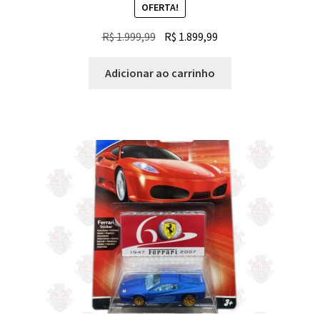
OFERTA!
O
O
R$
1.999,99
R$
1.899,99
preço
preço
original
atual
Adicionar ao carrinho
era:
é:
R$ 1.999,99.
R$ 1.899,99.