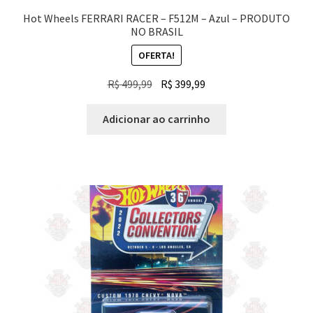
Hot Wheels FERRARI RACER – F512M – Azul – PRODUTO
NO BRASIL
OFERTA!
O
O
R$
499,99
R$
399,99
preço
preço
original
atual
Adicionar ao carrinho
era:
é:
R$ 499,99.
R$ 399,99.