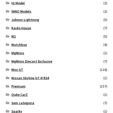
IG Model
(2)
INNO Models
(2)
Johnny Lightning
(5)
Kaido House
(7)
M2
(5)
Matchbox
(4)
MgMinis
(1)
MgMinis Diecast Exclusive
(7)
Mini GT
(116)
Nissan Skyline GT-R R34
(1)
Premium
(157)
Qube CarZ
(1)
Sem categoria
(7)
Sparky
(1)