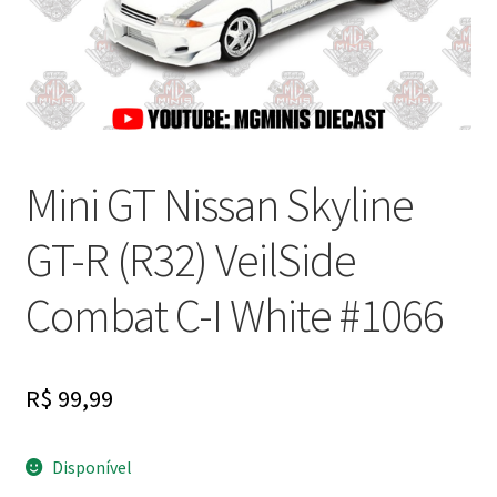
Finalizar Compra
Dúvidas
Mini GT Nissan Skyline
GT-R (R32) VeilSide
Combat C-I White #1066
R$
99,99
Disponível