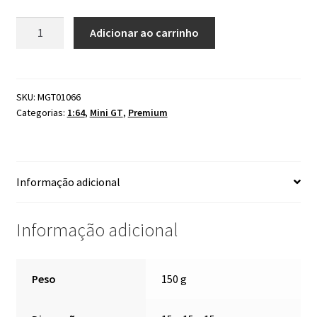
Mini
Adicionar ao carrinho
GT
Nissan
Skyline
GT-
SKU:
MGT01066
Categorias:
1:64
,
Mini GT
,
Premium
R
(R32)
VeilSide
Combat
Informação adicional
C-
I
White
Informação adicional
#1066
quantidade
Peso
150 g