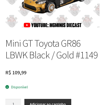
Finalizar Compra
Dúvidas
Mini GT Toyota GR86
LBWK Black / Gold #1149
R$
109,99
Disponível
Mini
Adicionar ao carrinho