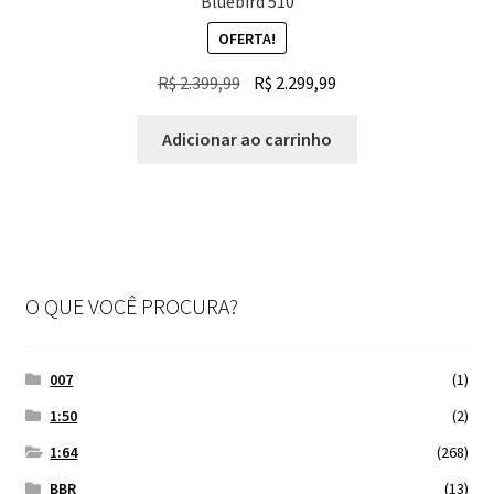
Bluebird 510
OFERTA!
O
O
R$
2.399,99
R$
2.299,99
preço
preço
original
atual
Adicionar ao carrinho
era:
é:
R$ 2.399,99.
R$ 2.299,99.
O QUE VOCÊ PROCURA?
007
(1)
1:50
(2)
1:64
(268)
BBR
(13)