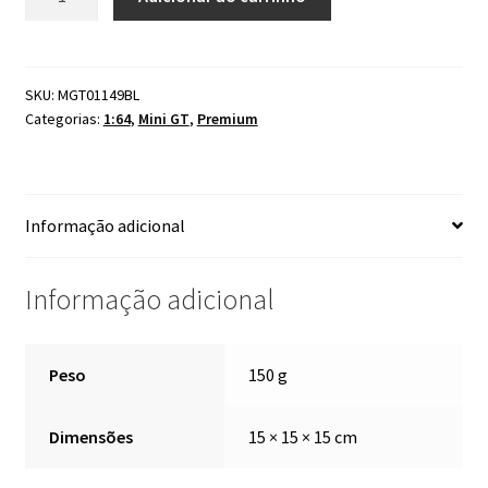
GT
Toyota
GR86
LBWK
SKU:
MGT01149BL
Categorias:
1:64
,
Mini GT
,
Premium
Black
/
Gold
#1149
Informação adicional
quantidade
Informação adicional
Peso
150 g
Dimensões
15 × 15 × 15 cm