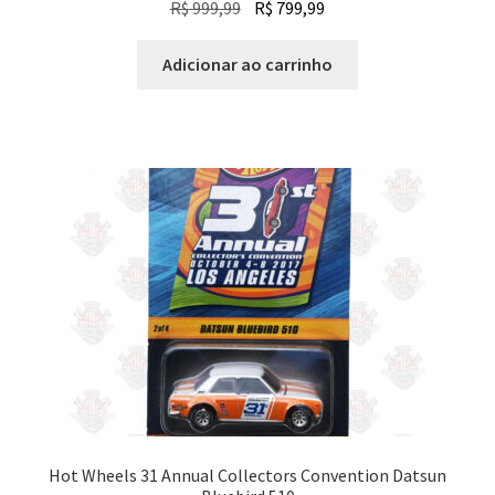
O
O
R$
999,99
R$
799,99
preço
preço
original
atual
Adicionar ao carrinho
era:
é:
R$ 999,99.
R$ 799,99.
Hot Wheels 31 Annual Collectors Convention Datsun