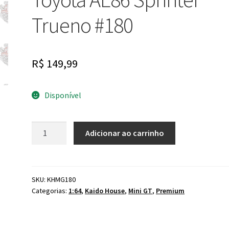
Trueno #180
R$
149,99
Disponível
Mini
Adicionar ao carrinho
GT
x
Kaido
House
SKU:
KHMG180
Categorias:
1:64
,
Kaido House
,
Mini GT
,
Premium
Toyota
AE86
Sprinter