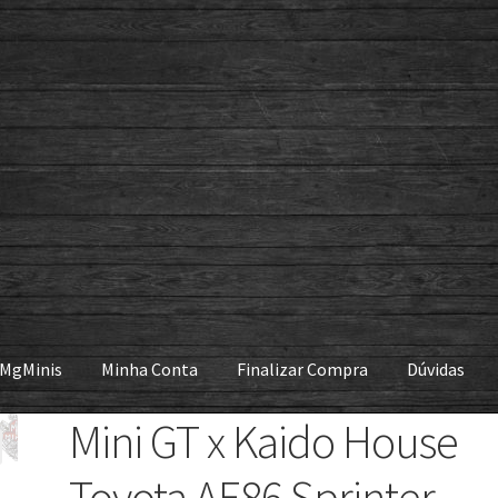
 MgMinis
Minha Conta
Finalizar Compra
Dúvidas
Mini GT x Kaido House
Toyota AE86 Sprinter