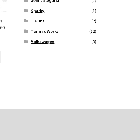
Sem categoria
(7)
Sparky
(1)
T Hunt
(2)
R –
 60
Tarmac Works
(12)
Volkswagen
(3)