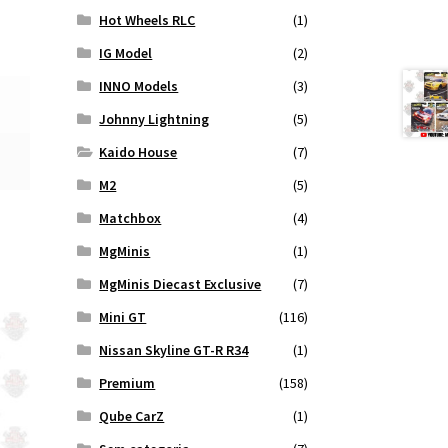
Hot Wheels RLC
(1)
IG Model
(2)
INNO Models
(3)
Johnny Lightning
(5)
Kaido House
(7)
M2
(5)
Matchbox
(4)
MgMinis
(1)
MgMinis Diecast Exclusive
(7)
Mini GT
(116)
Nissan Skyline GT-R R34
(1)
Premium
(158)
Qube CarZ
(1)