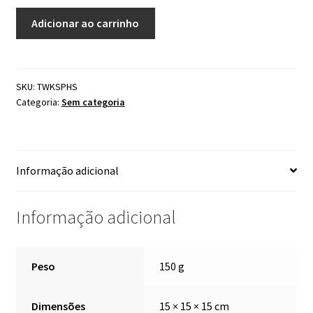
Tarmac
Adicionar ao carrinho
Works
Porsche
RWB
993
SKU:
TWKSPHS
Categoria:
Sem categoria
Silver
Phantom
quantidade
Informação adicional
Informação adicional
Peso
150 g
Dimensões
15 × 15 × 15 cm