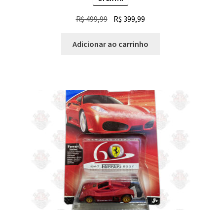
O
O
R$
499,99
R$
399,99
preço
preço
original
atual
Adicionar ao carrinho
era:
é:
R$ 499,99.
R$ 399,99.