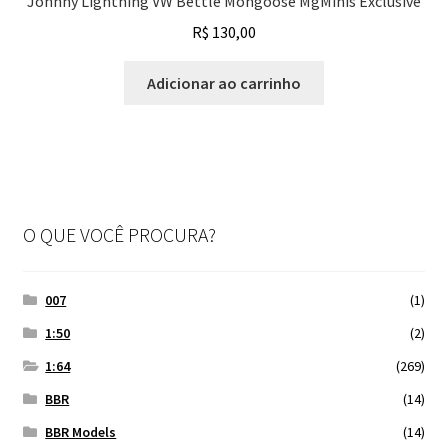
Johnny Lightning VW Bettle Mongoose MgMinis Exclusive
R$
130,00
Adicionar ao carrinho
O QUE VOCÊ PROCURA?
007
(1)
1:50
(2)
1:64
(269)
BBR
(14)
BBR Models
(14)