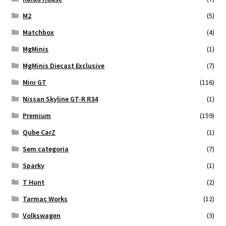
M2
(5)
Matchbox
(4)
MgMinis
(1)
MgMinis Diecast Exclusive
(7)
Mini GT
(116)
Nissan Skyline GT-R R34
(1)
Premium
(159)
Qube CarZ
(1)
Sem categoria
(7)
Sparky
(1)
T Hunt
(2)
Tarmac Works
(12)
Volkswagen
(3)