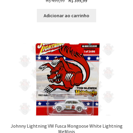
O
O
R$
499,99
R$
399,99
preço
preço
original
atual
Adicionar ao carrinho
era:
é:
R$ 499,99.
R$ 399,99.
Johnny Lightning VW Fusca Mongoose White Lightning
MgMinis