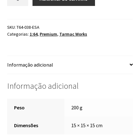
Works
Toyota
Hiace
Widebody
SKU:
T64-038-ESA
Categorias:
1:64
,
Premium
,
Tarmac Works
TWOC
quantidade
Informação adicional
Informação adicional
Peso
200 g
Dimensões
15 × 15 × 15 cm